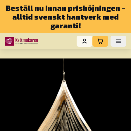
Beställ nu innan prishöjningen –
alltid svenskt hantverk med
garanti!