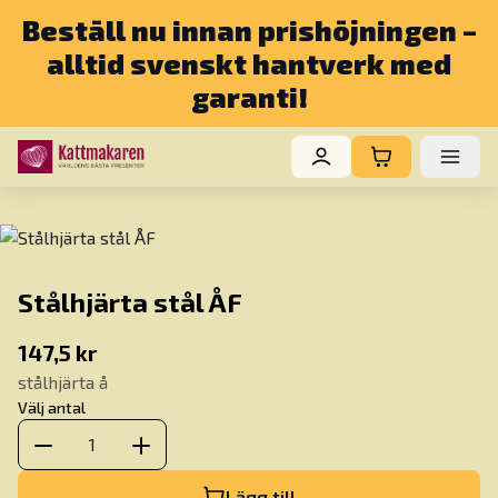
Beställ nu innan prishöjningen –
alltid svenskt hantverk med
garanti!
Stålhjärta stål ÅF
147,5 kr
stålhjärta å
Välj antal
1
Lägg till