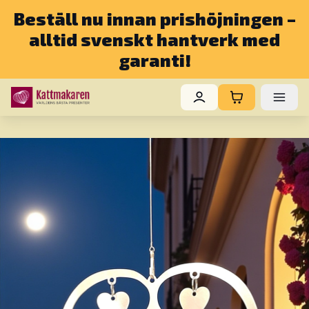
Beställ nu innan prishöjningen –
alltid svenskt hantverk med
garanti!