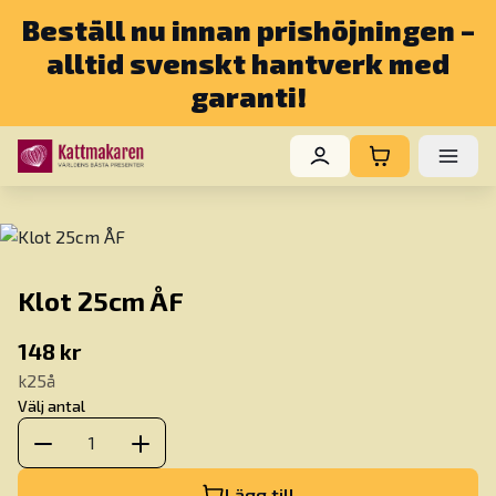
Beställ nu innan prishöjningen –
alltid svenskt hantverk med
garanti!
Klot 25cm ÅF
148 kr
k25å
Välj antal
1
Lägg till