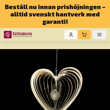
Beställ nu innan prishöjningen –
alltid svenskt hantverk med
garanti!