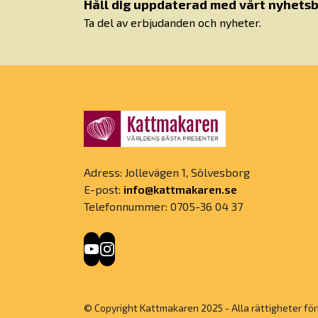
Håll dig uppdaterad med vårt nyhetsb
Ta del av erbjudanden och nyheter.
Adress: Jollevägen 1, Sölvesborg
E-post:
info@kattmakaren.se
Telefonnummer: 0705-36 04 37
© Copyright Kattmakaren 2025 - Alla rättigheter för